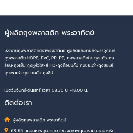
ผู้ผลิตถุงพลาสติก พระอาทิตย์
โรงงานถุงพลาสติกตราพระอาทิตย์ ผู้ผลิตและขายส่งบรรจุภัณฑ์
ถุงพลาสติก HDPE, PVC, PP, PE, ถุงพลาสติกใส-ถุงแก้ว-ถุง
ร้อน-ถุงเย็น ถุงหูหิ้วใส-สี HD-ถุงก๊อปแก๊ป ถุงขยะดำ-ถุงขยะสี
ถุงเพาะชำ ถุงแวคคั่ม ถุงซิป
เปิดวันจันทร์-วันเสาร์ เวลา 08.30 น. -18.00 น.
ติดต่อเรา
ผู้ผลิตถุงพลาสติก พระอาทิตย์
63-65 ถนนมหาพฤฒาราม แขวงมหาพฤฒาราม เขตบางรัก